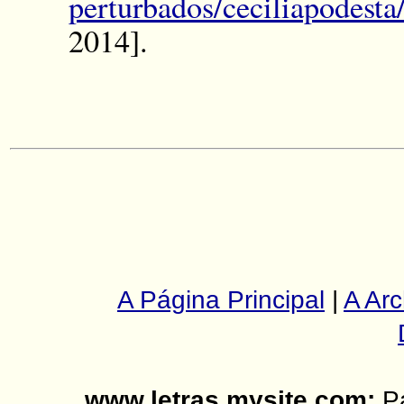
perturbados/ceciliapodesta
2014].
A Página Principal
|
A Arc
www.letras.mysite.com:
Pá