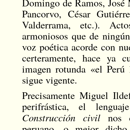
Domingo de Ramos, José M
Pancorvo, César Gutiérr
Valderrama, etc.). Ac
armoniosos que de ningún
voz poética acorde con nu
certeramente, hace ya c
imagen rotunda «el Perú 
sigue vigente.
Precisamente Miguel Ilde
perifrástica, el lengu
Construcción civil
nos e
peruano, o mejor dicho,